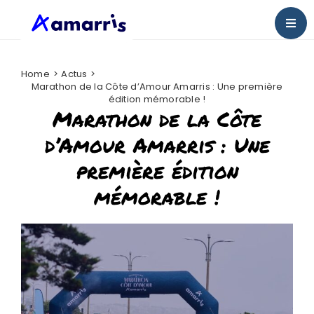
Passer
au
Togg
contenu
Navig
Bienvenue chez Amarris
Home
Actus
Marathon de la Côte d’Amour Amarris : Une première
Nos actus
édition mémorable !
Marathon de la Côte
Presse
d’Amour Amarris : Une
première édition
Nous rejoindre
mémorable !