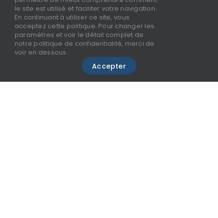
le site est utilisé et faciliter votre navigation.
En continuant à utiliser ce site, vous
acceptez cette politique. Pour changer les
paramètres et voir le détail complet de
notre politique de confidentialité, merci de
voir en dessous.
Accepter
Claude Robin, un bousculateur
né
Amarris ne serait pas Amarris sans Claude
Robin, son Président-Fondateur. Entrepreneur
« self-made-man » audacieux et humain, il
fonde en 2008 ECL Direct, le premier cabinet
d’expertise-comptable en ligne, révolutionnant
un monde jusque là régit par les codes et
l’entre-soi. Le bousculateur était né ! Dôté
d’une vision entrepreuneuriale hors pair autant