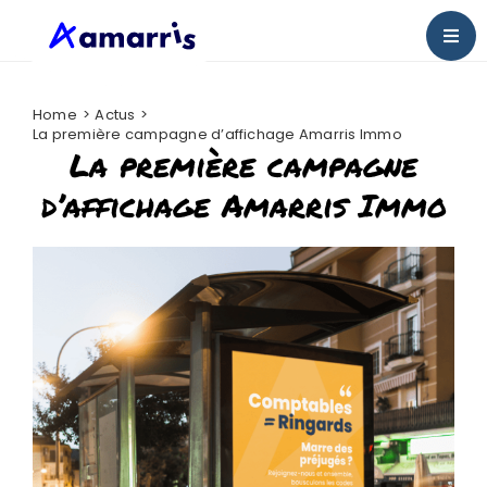
Passer
au
Togg
contenu
Navig
Bienvenue chez Amarris
Home
Actus
La première campagne d’affichage Amarris Immo
La première campagne
Nos actus
d’affichage Amarris Immo
Presse
Nous rejoindre