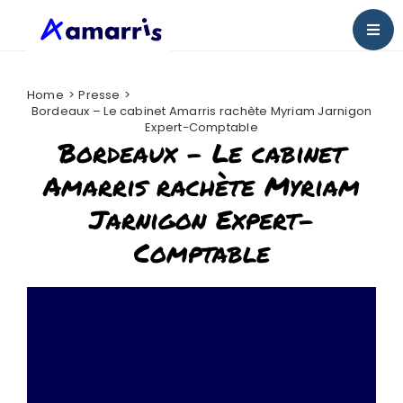
Passer
au
Togg
contenu
Navig
Bienvenue chez Amarris
Home
Presse
Bordeaux – Le cabinet Amarris rachète Myriam Jarnigon
Nos actus
Expert-Comptable
Bordeaux – Le cabinet
Presse
Amarris rachète Myriam
Jarnigon Expert-
Nous rejoindre
Comptable