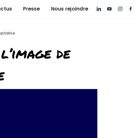
actus
Presse
Nous rejoindre
mptable
 l’image de
e