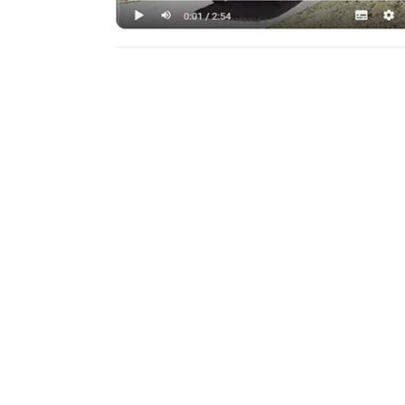
Nous sommes ravis de vous annoncer l
Explorez notre univers dès maintena
Plongez au cœur d’Amarris Groupe et
contenus captivants organisés en diff
« Meetings Amarris »: Revivez nos so
« Amarris s’engage »: Découvrez co
actions bénévoles.
« Go Achille! »: Suivez les aventures
des leçons de persévérance en mer.
« Focus sur nos collabs' »: Apprenez
quotidienne chez Amarris.