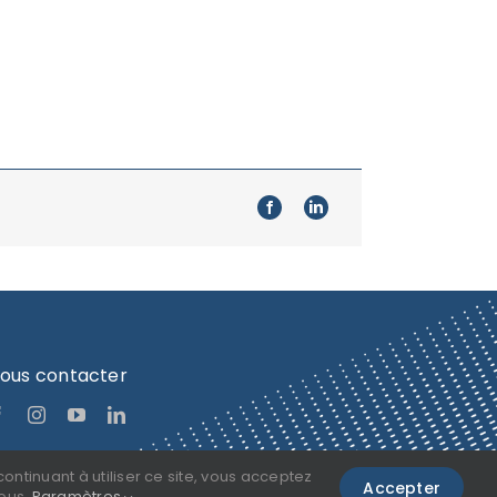
uer! Des vidéos insolites arrivent
tager des moments uniques avec
ous contacter
ontinuant à utiliser ce site, vous acceptez
Accepter
sous.
Paramètres