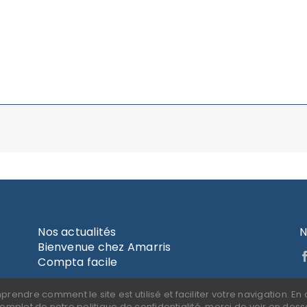
Amarris » et activez les notifications pour ne rien manq
er dans cette nouvelle aventure et avons hâte de par
Nos actualités
N
Bienvenue chez Amarris
Compta facile
dre comment le site est utilisé et faciliter votre navigation. En c
complet de notre politique de confidentialité, merci de voir en des