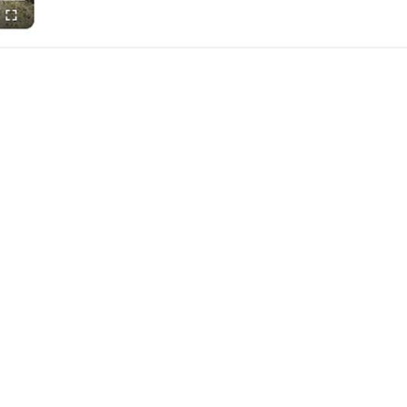
e lancement officiel de notre toute nouvelle chaîne Yo
nt:
https://www.youtube.com/@AmarrisRecrute/featu
 découvrez les coulisses de notre équipe de bousculate
érentes playlists :
irées mémorables pleines de surprises.
mment nous nous investissons dans la communauté à tr
 de notre skipper Achille Nebout et son co-skipper Gildas
 à connaître nos collaborateurs exceptionnels qui parta