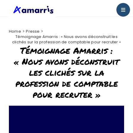
Passer
au
Togg
contenu
Navig
Bienvenue chez Amarris
Home
Presse
Témoignage Amarris : « Nous avons déconstruit les
Nos actus
clichés sur la profession de comptable pour recruter »
Témoignage Amarris :
Presse
« Nous avons déconstruit
les clichés sur la
Nous rejoindre
profession de comptable
pour recruter »