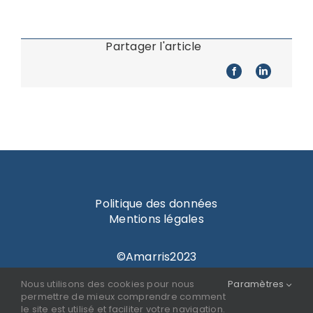
Partager l'article
Politique des données
Mentions légales
©Amarris2023
Nous utilisons des cookies pour nous
Paramètres
Nos actualités
permettre de mieux comprendre comment
Bienvenue chez Amarris
le site est utilisé et faciliter votre navigation.