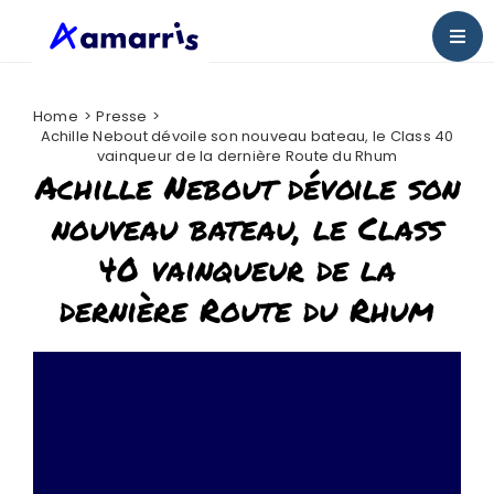
Passer
au
Togg
contenu
Navig
Bienvenue chez Amarris
Home
Presse
Achille Nebout dévoile son nouveau bateau, le Class 40
Nos actus
vainqueur de la dernière Route du Rhum
Achille Nebout dévoile son
Presse
nouveau bateau, le Class
40 vainqueur de la
Nous rejoindre
dernière Route du Rhum